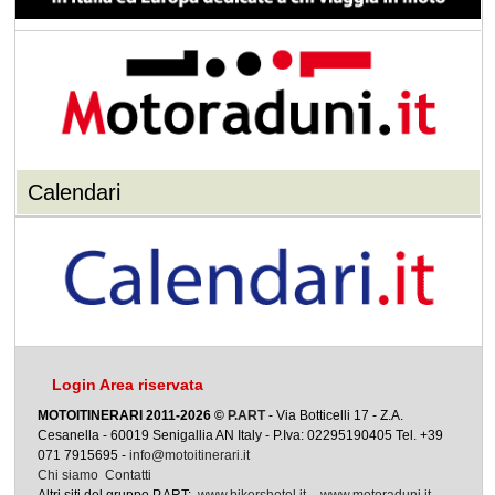
Calendari
Login Area riservata
MOTOITINERARI 2011-2026 ©
P.ART
- Via Botticelli 17 - Z.A.
Cesanella - 60019 Senigallia AN Italy - P.Iva: 02295190405 Tel. +39
071 7915695 -
info@motoitinerari.it
Chi siamo
Contatti
Altri siti del gruppo P.ART:
www.bikershotel.it
-
www.motoraduni.it
-