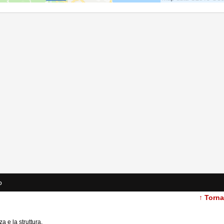
o
↑ Torn
a e la struttura.