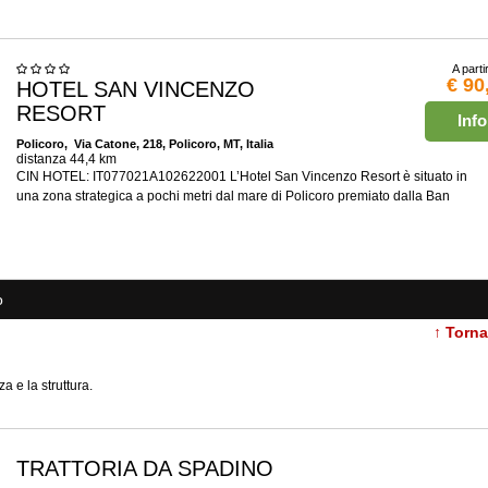
A parti
€ 90
HOTEL SAN VINCENZO
RESORT
Info
Policoro
, Via Catone, 218, Policoro, MT, Italia
distanza 44,4 km
CIN HOTEL: IT077021A102622001 L’Hotel San Vincenzo Resort è situato in
una zona strategica a pochi metri dal mare di Policoro premiato dalla Ban
o
↑ Torn
a e la struttura.
TRATTORIA DA SPADINO