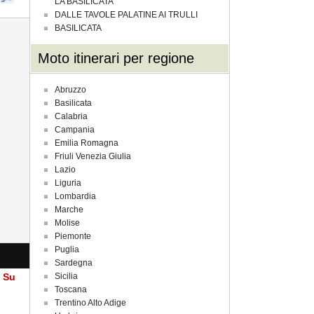
LA BASILICATA
DALLE TAVOLE PALATINE AI TRULLI
BASILICATA
Moto itinerari per regione
Abruzzo
Basilicata
Calabria
Campania
Emilia Romagna
Friuli Venezia Giulia
Lazio
Liguria
Lombardia
Marche
Molise
Piemonte
Puglia
Sardegna
a Su
Sicilia
Toscana
Trentino Alto Adige