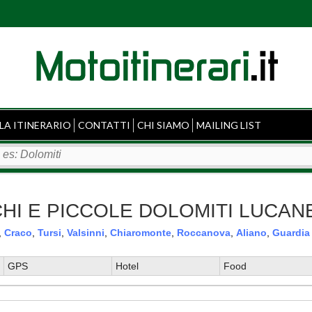
LA ITINERARIO
CONTATTI
CHI SIAMO
MAILING LIST
ANCHI E PICCOLE DOLOMITI LUCAN
,
Craco
,
Tursi
,
Valsinni
,
Chiaromonte
,
Roccanova
,
Aliano
,
Guardia
GPS
Hotel
Food