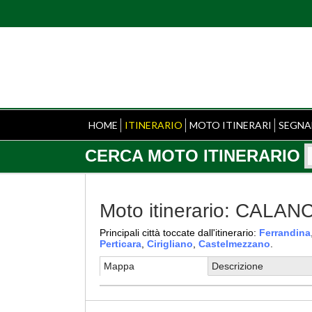
HOME
ITINERARIO
MOTO ITINERARI
SEGNA
CERCA MOTO ITINERARIO
Moto itinerario: CAL
Principali città toccate dall'itinerario:
Ferrandina
Perticara
,
Cirigliano
,
Castelmezzano
.
Mappa
Descrizione