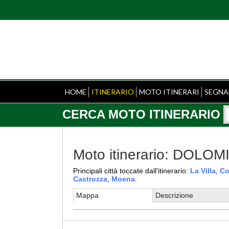
HOME
ITINERARIO
MOTO ITINERARI
SEGNA
CERCA MOTO ITINERARIO
Moto itinerario: DOLO
Principali città toccate dall'itinerario:
La Villa
,
Co
Castrozza
,
Moena
.
Mappa
Descrizione