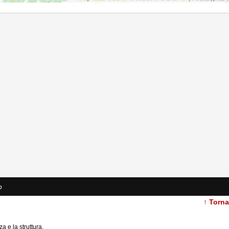
o
↑ Torn
a e la struttura.