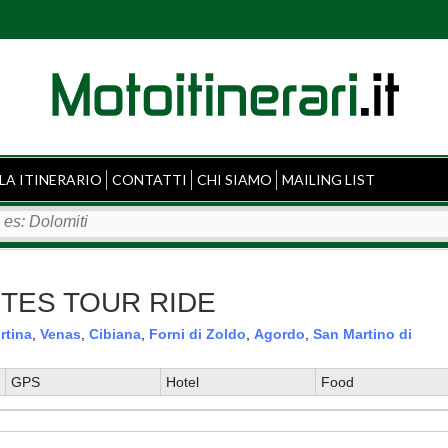
LA ITINERARIO
CONTATTI
CHI SIAMO
MAILING LIST
MITES TOUR RIDE
rtina
,
Venas
,
Cibiana
,
Forni di Zoldo
,
Agordo
,
San Martino di
GPS
Hotel
Food