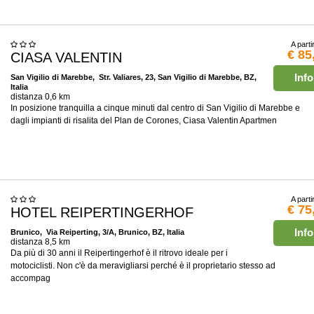
A parti
€ 85
CIASA VALENTIN
Info
San Vigilio di Marebbe
, Str. Valiares, 23, San Vigilio di Marebbe, BZ,
Italia
distanza 0,6 km
In posizione tranquilla a cinque minuti dal centro di San Vigilio di Marebbe e
dagli impianti di risalita del Plan de Corones, Ciasa Valentin Apartmen
A parti
€ 75
HOTEL REIPERTINGERHOF
Info
Brunico
, Via Reiperting, 3/A, Brunico, BZ, Italia
distanza 8,5 km
Da più di 30 anni il Reipertingerhof è il ritrovo ideale per i
motociclisti. Non c'è da meravigliarsi perché è il proprietario stesso ad
accompag