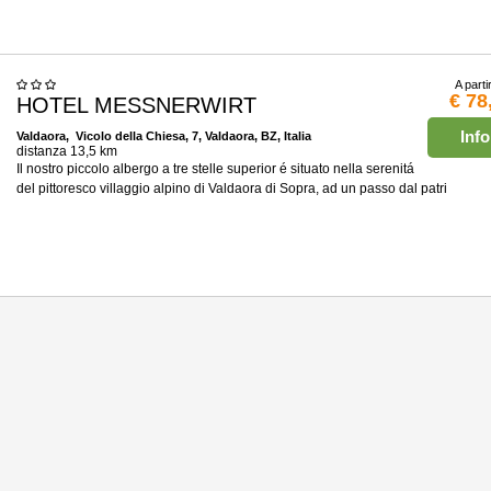
A parti
€ 78
HOTEL MESSNERWIRT
Info
Valdaora
, Vicolo della Chiesa, 7, Valdaora, BZ, Italia
distanza 13,5 km
Il nostro piccolo albergo a tre stelle superior é situato nella serenitá
del pittoresco villaggio alpino di Valdaora di Sopra, ad un passo dal patri