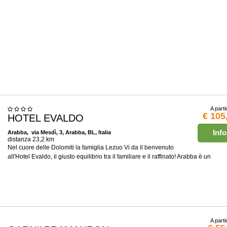
A parti
€ 105
HOTEL EVALDO
Info
Arabba
, via Mesdì, 3, Arabba, BL, Italia
distanza 23,2 km
Nel cuore delle Dolomiti la famiglia Lezuo Vi da il benvenuto
all'Hotel Evaldo, il giusto equilibrio tra il familiare e il raffinato! Arabba è un
A parti