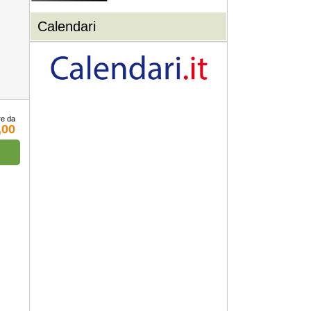
Calendari
re da
,00