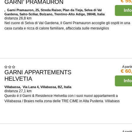
€ 55
GARNI’ PRAMAURON
Info
, Garni Pramauron, 25, Streda Raiser, Plan da Tieja, Selva di Val
Gardena, Salto-Sciliar, Bolzano, Trentino-Alto Adige, 39048, Italia
distanza 26,8 km
Nel cuore di Selva di Val Gardena, il Garni Pramauron accoglie gli ospiti in una
casa curata e ricca di calore familiare, affacciata sulle meraviglios
A parti
€ 60
GARNI APPARTEMENTS
HELVETIA
Info
Villabassa
, Via Lana 4, Villabassa, BZ, Italia
distanza 27,1 km
Questo é il Garni & Residence Helvetia con i suoi nuovi appartamenti a
Villabassa / Braies nella zona delle TRE CIME in Alta Pusteria. Villabass
A parti