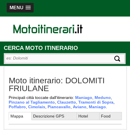
MENU
CERCA MOTO ITINERARIO
Moto itinerario: DOLOMITI
FRIULANE
Principali città toccate dall'itinerario:
Maniago
,
Meduno
,
Pinzano al Tagliamento
,
Clauzetto
,
Tramonti di Sopra
,
Poffabro
,
Cimolais
,
Piancavallo
,
Aviano
,
Maniago
.
Mappa
Descrizione
GPS
Hotel
Food