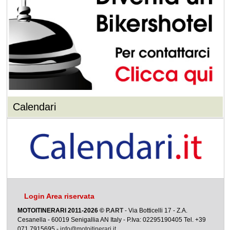
Calendari
Login Area riservata
MOTOITINERARI 2011-2026 ©
P.ART
- Via Botticelli 17 - Z.A.
Cesanella - 60019 Senigallia AN Italy - P.Iva: 02295190405 Tel. +39
071 7915695 -
info@motoitinerari.it