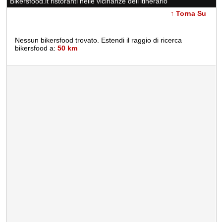
Bikersfood.it ristoranti nelle vicinanze dell'itinerario
↑ Torna Su
Nessun bikersfood trovato. Estendi il raggio di ricerca
bikersfood a:
50 km