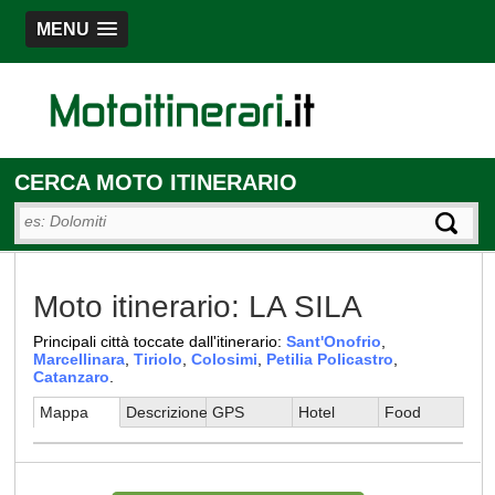
MENU
CERCA MOTO ITINERARIO
Moto itinerario: LA SILA
Principali città toccate dall'itinerario:
Sant'Onofrio
,
Marcellinara
,
Tiriolo
,
Colosimi
,
Petilia Policastro
,
Catanzaro
.
Mappa
Descrizione
GPS
Hotel
Food