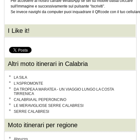
Per accedere al nostro canale WhatsApp se sei su mobile basta cliccare
sull'immagine e successivamente sul pulsante “Iscriviti”.
Se invece navighi da computer puoi inquadrare il QRcode con il tuo cellular
I Like it!
Altri moto itinerari in Calabria
LA SILA
L'ASPROMONTE
DA TROPEA A MARATEA - UN VIAGGIO LUNGO LA COSTA
TIRRENICA
CALABRIA AL PEPERONCINO
LE MERAVIGLIOSE SERRE CALABRESI
SERRE CALABRESI
Moto itinerari per regione
Abruzzo