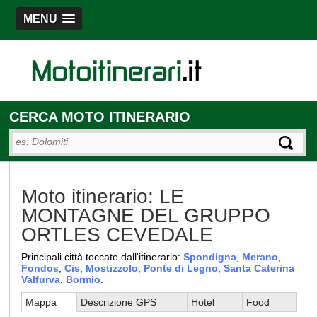
MENU
CERCA MOTO ITINERARIO
Moto itinerario: LE
MONTAGNE DEL GRUPPO
ORTLES CEVEDALE
Principali città toccate dall'itinerario:
Spondigna
,
Merano
,
Fondos
,
Cis
,
Mostizzolo
,
Ponte di Legno
,
Santa Caterina
Valfurva
,
Bormio
.
Mappa
Descrizione
GPS
Hotel
Food