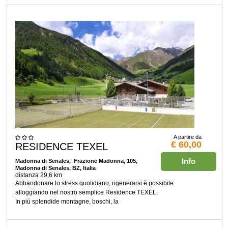
A partire da
€ 60,00
RESIDENCE TEXEL
Info
Madonna di Senales
, Frazione Madonna, 105,
Madonna di Senales, BZ, Italia
distanza 29,6 km
Abbandonare lo stress quotidiano, rigenerarsi è possibile
alloggiando nel nostro semplice Residence TEXEL.
In piú splendide montagne, boschi, la