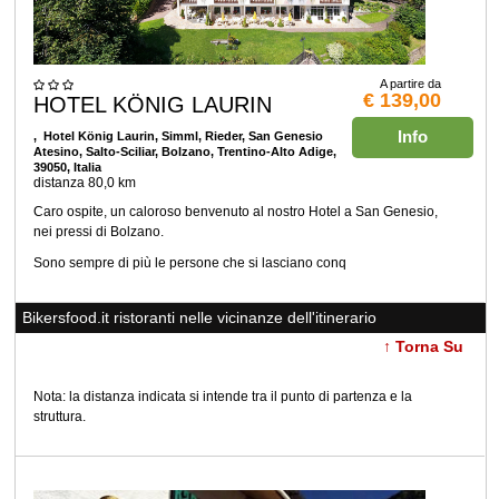
A partire da
€ 139,00
HOTEL KÖNIG LAURIN
Info
, Hotel König Laurin, Simml, Rieder, San Genesio
Atesino, Salto-Sciliar, Bolzano, Trentino-Alto Adige,
39050, Italia
distanza 80,0 km
Caro ospite, un caloroso benvenuto al nostro Hotel a San Genesio,
nei pressi di Bolzano.
Sono sempre di più le persone che si lasciano conq
Bikersfood.it ristoranti nelle vicinanze dell'itinerario
↑ Torna Su
Nota: la distanza indicata si intende tra il punto di partenza e la
struttura.