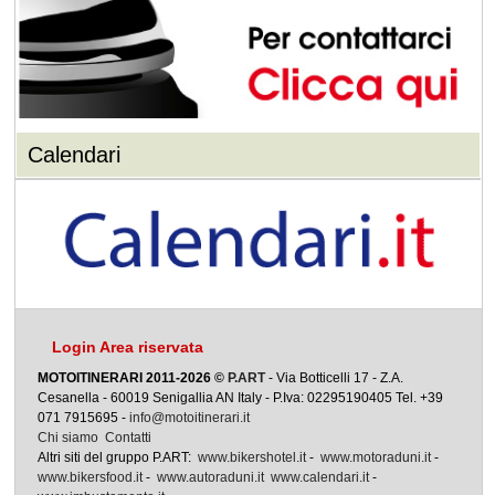
Calendari
Login Area riservata
MOTOITINERARI 2011-2026 ©
P.ART
- Via Botticelli 17 - Z.A.
Cesanella - 60019 Senigallia AN Italy - P.Iva: 02295190405 Tel. +39
071 7915695 -
info@motoitinerari.it
Chi siamo
Contatti
Altri siti del gruppo P.ART:
www.bikershotel.it
-
www.motoraduni.it
-
www.bikersfood.it
-
www.autoraduni.it
www.calendari.it
-