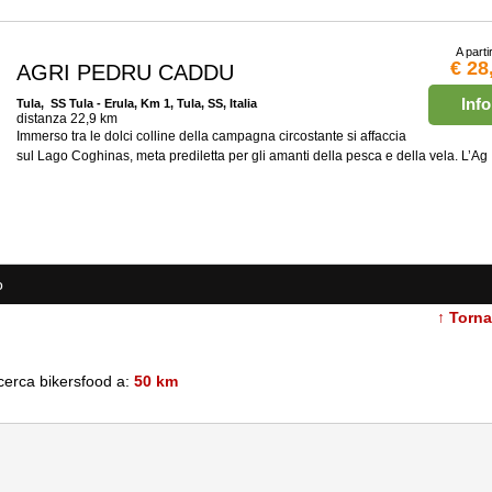
A parti
€ 28
AGRI PEDRU CADDU
Info
Tula
, SS Tula - Erula, Km 1, Tula, SS, Italia
distanza 22,9 km
Immerso tra le dolci colline della campagna circostante si affaccia
sul Lago Coghinas, meta prediletta per gli amanti della pesca e della vela. L’Ag
o
↑ Torn
icerca bikersfood a:
50 km