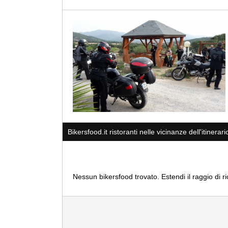
Bikersfood.it ristoranti nelle vicinanze dell'itinerari
Nessun bikersfood trovato. Estendi il raggio di r