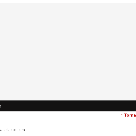
o
↑ Torn
a e la struttura.