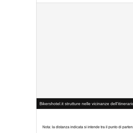
Bikershotel.it strutture nelle vicinanze dell'itinerari
Nota: la distanza indicata si intende tra il punto di partenz