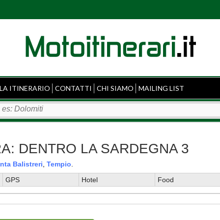
LA ITINERARIO
CONTATTI
CHI SIAMO
MAILING LIST
LURA: DENTRO LA SARDEGNA 3
nta Balistreri
,
Tempio
.
GPS
Hotel
Food