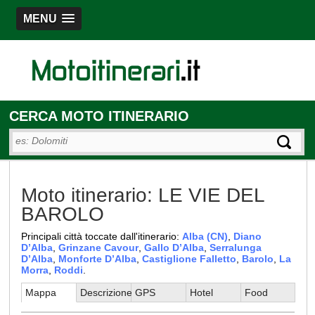
MENU
CERCA MOTO ITINERARIO
Moto itinerario: LE VIE DEL
BAROLO
Principali città toccate dall'itinerario:
Alba (CN)
,
Diano
D’Alba
,
Grinzane Cavour
,
Gallo D’Alba
,
Serralunga
D’Alba
,
Monforte D’Alba
,
Castiglione Falletto
,
Barolo
,
La
Morra
,
Roddi
.
Mappa
Descrizione
GPS
Hotel
Food