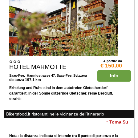
A partire da
€ 150,00
HOTEL MARMOTTE
Info
Saas-Fee
, Hannigstrasse 47, Saas-Fee, Svizzera
distanza 197,1 km
Erholung und Ruhe sind in dem autofreien Gletscherdorf
garantiert. In der Sonne glitzernde Gletscher, reine Bergluft,
strahle
Bikersfood.it ristoranti nelle vicinanze dell'itinerario
↑ Torna Su
Nota: la distanza indicata si intende tra il punto di partenza e la