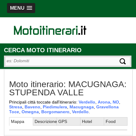
MENU
CERCA MOTO ITINERARIO
Moto itinerario: MACUGNAGA:
STUPENDA VALLE
Principali città toccate dall'itinerario:
Verdello
,
Arona, NO
,
Stresa
,
Baveno
,
Piedimulera
,
Macugnaga
,
Gravellona
Toce
,
Omegna
,
Borgomanero
,
Verdello
.
Mappa
Descrizione
GPS
Hotel
Food