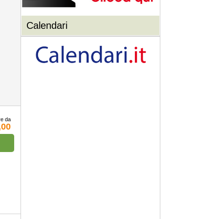
Calendari
re da
,00