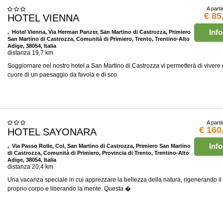
A parti
€ 85
HOTEL VIENNA
Info
, Hotel Vienna, Via Herman Panzer, San Martino di Castrozza, Primiero
San Martino di Castrozza, Comunità di Primiero, Trento, Trentino-Alto
Adige, 38054, Italia
distanza 19,7 km
Soggiornare nel nostro hotel a San Martino di Castrozza vi permetterà di vivere 
cuore di un paesaggio da favola e di sco
A parti
€ 160
HOTEL SAYONARA
Info
, Via Passo Rolle, Col, San Martino di Castrozza, Primiero San Martino
di Castrozza, Comunità di Primiero, Provincia di Trento, Trentino-Alto
Adige, 38054, Italia
distanza 20,4 km
Una vacanza speciale in cui apprezzare la bellezza della natura, rigenerando il
proprio corpo e liberando la mente. Questa �