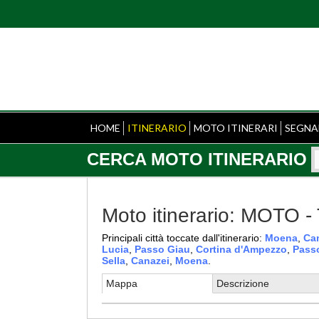
HOME
ITINERARIO
MOTO ITINERARI
SEGNA
CERCA MOTO ITINERARIO
Moto itinerario: MOTO 
Principali città toccate dall'itinerario:
Moena
,
Ca
Lucia
,
Passo Giau
,
Cortina d'Ampezzo
,
Pass
Sella
,
Canazei
,
Moena
.
Mappa
Descrizione