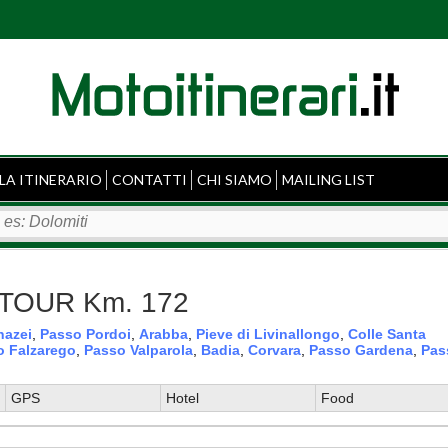
LA ITINERARIO
CONTATTI
CHI SIAMO
MAILING LIST
- TOUR Km. 172
nazei
,
Passo Pordoi
,
Arabba
,
Pieve di Livinallongo
,
Colle Santa
o Falzarego
,
Passo Valparola
,
Badia
,
Corvara
,
Passo Gardena
,
Pas
GPS
Hotel
Food