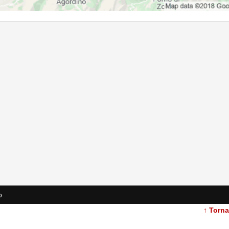
o
↑ Torn