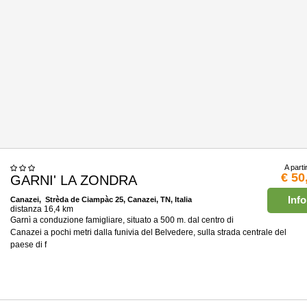
A parti
€ 50
GARNI' LA ZONDRA
Info
Canazei
, Strèda de Ciampàc 25, Canazei, TN, Italia
distanza 16,4 km
Garnì a conduzione famigliare, situato a 500 m. dal centro di
Canazei a pochi metri dalla funivia del Belvedere, sulla strada centrale del
paese di f