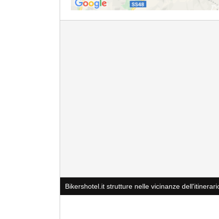
Bikershotel.it strutture nelle vicinanze dell'itinerari