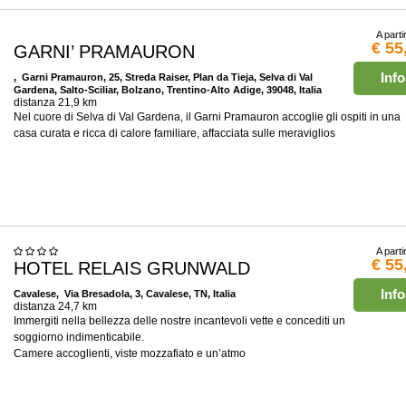
A parti
€ 55
GARNI’ PRAMAURON
Info
, Garni Pramauron, 25, Streda Raiser, Plan da Tieja, Selva di Val
Gardena, Salto-Sciliar, Bolzano, Trentino-Alto Adige, 39048, Italia
distanza 21,9 km
Nel cuore di Selva di Val Gardena, il Garni Pramauron accoglie gli ospiti in una
casa curata e ricca di calore familiare, affacciata sulle meraviglios
A parti
€ 55
HOTEL RELAIS GRUNWALD
Info
Cavalese
, Via Bresadola, 3, Cavalese, TN, Italia
distanza 24,7 km
Immergiti nella bellezza delle nostre incantevoli vette e concediti un
soggiorno indimenticabile.
Camere accoglienti, viste mozzafiato e un’atmo