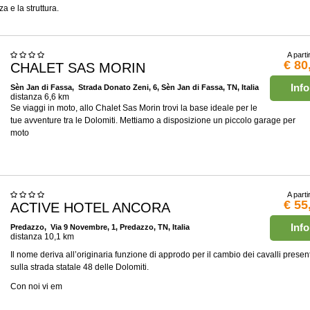
a e la struttura.
A parti
€ 80
CHALET SAS MORIN
Info
Sèn Jan di Fassa
, Strada Donato Zeni, 6, Sèn Jan di Fassa, TN, Italia
distanza 6,6 km
Se viaggi in moto, allo Chalet Sas Morin trovi la base ideale per le
tue avventure tra le Dolomiti. Mettiamo a disposizione un piccolo garage per
moto
A parti
€ 55
ACTIVE HOTEL ANCORA
Info
Predazzo
, Via 9 Novembre, 1, Predazzo, TN, Italia
distanza 10,1 km
Il nome deriva all’originaria funzione di approdo per il cambio dei cavalli present
sulla strada statale 48 delle Dolomiti.
Con noi vi em