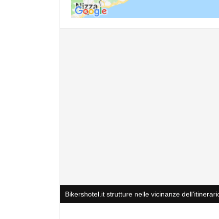
Bikershotel.it strutture nelle vicinanze dell'itinerari