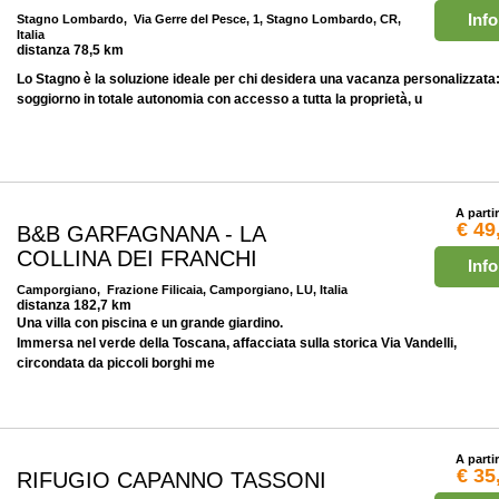
Info
Stagno Lombardo
, Via Gerre del Pesce, 1, Stagno Lombardo, CR,
Italia
distanza 78,5 km
Lo Stagno è la soluzione ideale per chi desidera una vacanza personalizzata
soggiorno in totale autonomia con accesso a tutta la proprietà, u
A parti
€ 49
B&B GARFAGNANA - LA
COLLINA DEI FRANCHI
Info
Camporgiano
, Frazione Filicaia, Camporgiano, LU, Italia
distanza 182,7 km
Una villa con piscina e un grande giardino.
Immersa nel verde della Toscana, affacciata sulla storica Via Vandelli,
circondata da piccoli borghi me
A parti
€ 35
RIFUGIO CAPANNO TASSONI