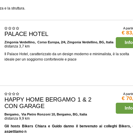
a e la struttura.
A parti
€ 83
PALACE HOTEL
Info
Zingonia Verdellino
, Corso Europa, 2/4, Zingonia Verdellino, BG, Italia
distanza 3,7 km
Il Palace Hotel, caratterizzato da un design moderno e minimalista, è la scelta
ideale per un soggiorno confortevole e piace
A parti
€ 70
HAPPY HOME BERGAMO 1 & 2
CON GARAGE
Info
Bergamo
, Via Pietro Ronzoni 10, Bergamo, BG, Italia
distanza 9,9 km
Gli hosts Bikers Chiara e Guido danno il benvenuto ai colleghi Bikers, 
aspettiamo n