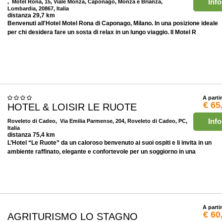
Info
, Motel Rona, 15, Viale Monza, Caponago, Monza e Brianza,
Lombardia, 20867, Italia
distanza 29,7 km
Benvenuti all'Hotel Motel Rona di Caponago, Milano. In una posizione ideale
per chi desidera fare un sosta di relax in un lungo viaggio. Il Motel R
A parti
€ 65
HOTEL & LOISIR LE RUOTE
Info
Roveleto di Cadeo
, Via Emilia Parmense, 204, Roveleto di Cadeo, PC,
Italia
distanza 75,4 km
L’Hotel “Le Ruote” da un caloroso benvenuto ai suoi ospiti e li invita in un
ambiente raffinato, elegante e confortevole per un soggiorno in una
A parti
€ 60
AGRITURISMO LO STAGNO