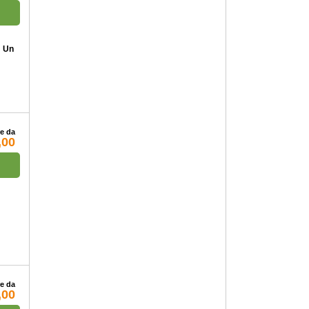
: Un
re da
,00
re da
,00