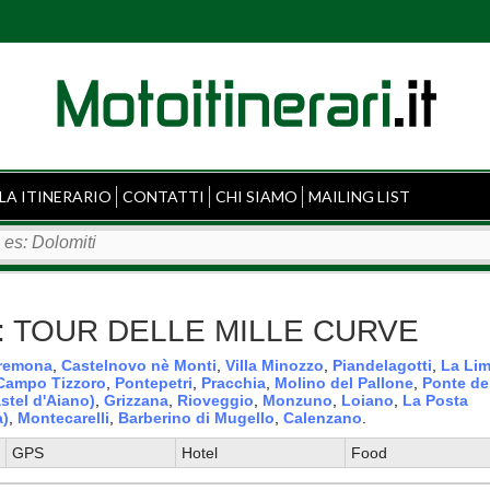
LA ITINERARIO
CONTATTI
CHI SIAMO
MAILING LIST
appa: TOUR DELLE MILLE CURVE
remona
,
Castelnovo nè Monti
,
Villa Minozzo
,
Piandelagotti
,
La Li
Campo Tizzoro
,
Pontepetri
,
Pracchia
,
Molino del Pallone
,
Ponte de
stel d'Aiano)
,
Grizzana
,
Rioveggio
,
Monzuno
,
Loiano
,
La Posta
a)
,
Montecarelli
,
Barberino di Mugello
,
Calenzano
.
GPS
Hotel
Food