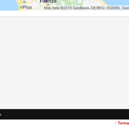
o
↑ Torn