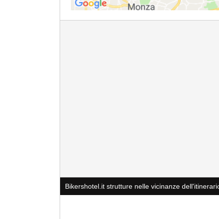
Bikershotel.it strutture nelle vicinanze dell'itinerari