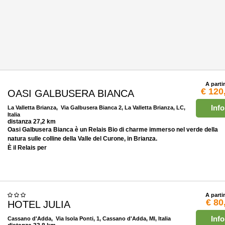
A parti
€ 120
OASI GALBUSERA BIANCA
Info
La Valletta Brianza
, Via Galbusera Bianca 2, La Valletta Brianza, LC,
Italia
distanza 27,2 km
Oasi Galbusera Bianca è un Relais Bio di charme immerso nel verde della
natura sulle colline della Valle del Curone, in Brianza.
È il Relais per
A parti
€ 80
HOTEL JULIA
Info
Cassano d'Adda
, Via Isola Ponti, 1, Cassano d'Adda, MI, Italia