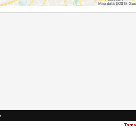
o
↑ Torn