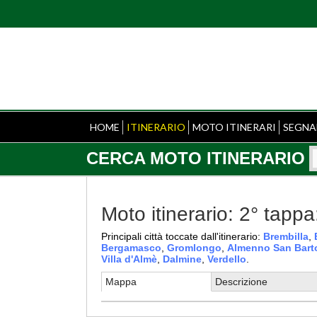
HOME
ITINERARIO
MOTO ITINERARI
SEGNA
CERCA MOTO ITINERARIO
Moto itinerario: 2° t
Principali città toccate dall'itinerario:
Brembilla
,
Bergamasco
,
Gromlongo
,
Almenno San Bart
Villa d'Almè
,
Dalmine
,
Verdello
.
Mappa
Descrizione