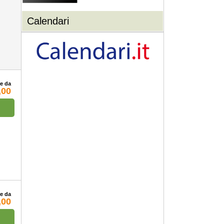
Calendari
re da
,00
re da
,00