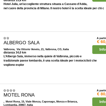
distanza 33,8 km
Hotel Julia, un’accogliente struttura situata a Cassano d’Adda,
nel cuore della provincia di Milano. Il nostro hotel è la scelta ideale per chi c
A parti
€ 60
ALBERGO SALA
Info
Valbrona
, Via Vittorio Veneto, 21, Valbrona, CO, Italia
distanza 34,0 km
L’Albergo Sala, immerso nella quiete di Valbrona, piccolo e
tradizionale paese lombardo, è una scelta ideale per i motociclisti che
vogliono esplor
A parti
€ 80
MOTEL RONA
Info
, Motel Rona, 15, Viale Monza, Caponago, Monza e Brianza,
Lombardia, 20867, Italia