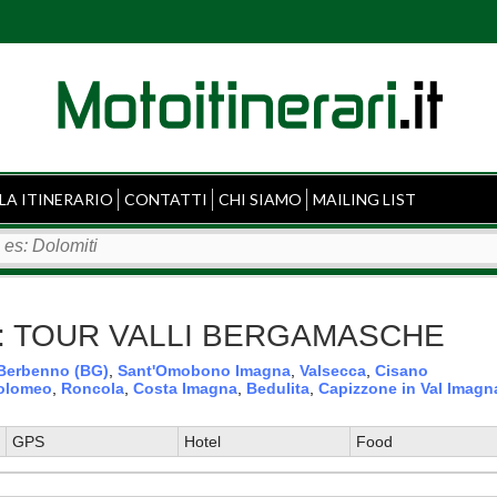
LA ITINERARIO
CONTATTI
CHI SIAMO
MAILING LIST
appa: TOUR VALLI BERGAMASCHE
Berbenno (BG)
,
Sant'Omobono Imagna
,
Valsecca
,
Cisano
olomeo
,
Roncola
,
Costa Imagna
,
Bedulita
,
Capizzone in Val Imagn
GPS
Hotel
Food