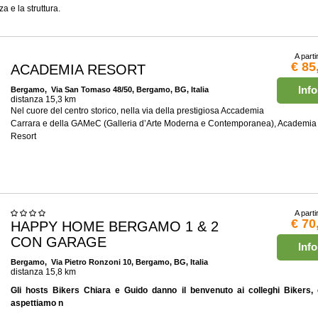
a e la struttura.
A parti
€ 85
ACADEMIA RESORT
Info
Bergamo
, Via San Tomaso 48/50, Bergamo, BG, Italia
distanza 15,3 km
Nel cuore del centro storico, nella via della prestigiosa Accademia
Carrara e della GAMeC (Galleria d’Arte Moderna e Contemporanea), Academia
Resort
A parti
€ 70
HAPPY HOME BERGAMO 1 & 2
CON GARAGE
Info
Bergamo
, Via Pietro Ronzoni 10, Bergamo, BG, Italia
distanza 15,8 km
Gli hosts Bikers Chiara e Guido danno il benvenuto ai colleghi Bikers, 
aspettiamo n