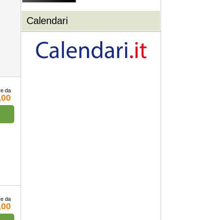
Calendari
re da
,00
re da
,00