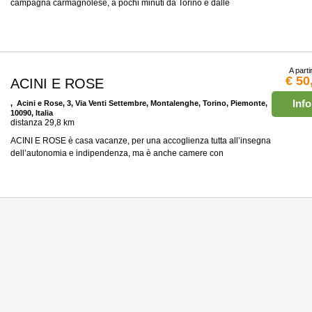
campagna carmagnolese, a pochi minuti da Torino e dalle
A parti
€ 50
ACINI E ROSE
Info
, Acini e Rose, 3, Via Venti Settembre, Montalenghe, Torino, Piemonte,
10090, Italia
distanza 29,8 km
ACINI E ROSE è casa vacanze, per una accoglienza tutta all’insegna
dell’autonomia e indipendenza, ma è anche camere con