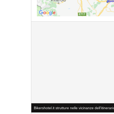
Bikershotel.it strutture nelle vicinanze dell'itinerari