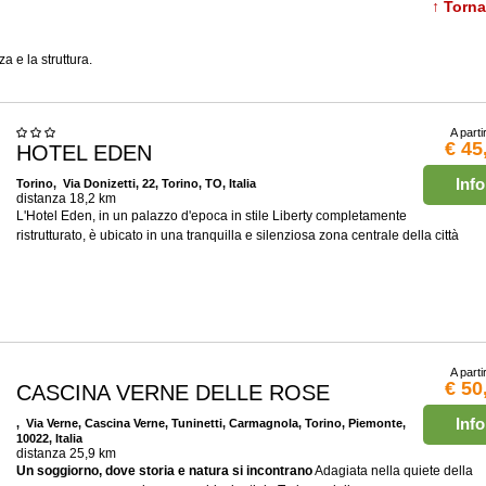
↑ Torn
a e la struttura.
A parti
€ 45
HOTEL EDEN
Info
Torino
, Via Donizetti, 22, Torino, TO, Italia
distanza 18,2 km
L'Hotel Eden, in un palazzo d'epoca in stile Liberty completamente
ristrutturato, è ubicato in una tranquilla e silenziosa zona centrale della città
A parti
€ 50
CASCINA VERNE DELLE ROSE
Info
, Via Verne, Cascina Verne, Tuninetti, Carmagnola, Torino, Piemonte,
10022, Italia
distanza 25,9 km
Un soggiorno, dove storia e natura si incontrano
Adagiata nella quiete della