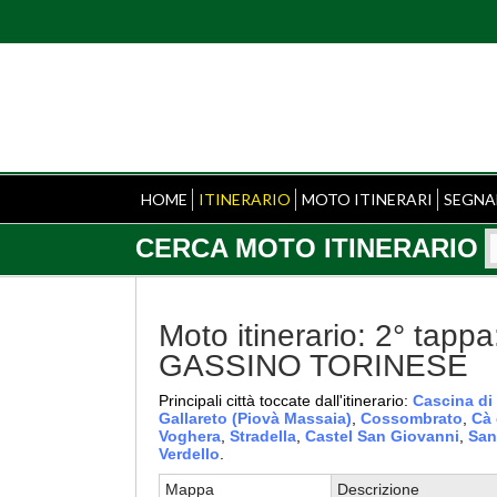
HOME
ITINERARIO
MOTO ITINERARI
SEGNA
CERCA MOTO ITINERARIO
Moto itinerario: 2° ta
GASSINO TORINESE
Principali città toccate dall'itinerario:
Cascina di
Gallareto (Piovà Massaia)
,
Cossombrato
,
Cà 
Voghera
,
Stradella
,
Castel San Giovanni
,
San
Verdello
.
Mappa
Descrizione