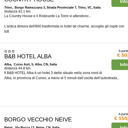
Info
Trino
, Borgo Ramezzana 3, Strada Provinciale 7, Trino, VC, Italia
distanza 42,1 km
La Country House e il Ristorante La Torre vi attendono...
L'antica dimora dell'800 trasformata in hotel de charme, accoglie gli ospiti con
tutt
A parti
€ 50
B&B HOTEL ALBA
Info
Alba
, Corso Asti, 5, Alba, CN, Italia
distanza 44,8 km
Il B&B HOTEL Alba è un hotel 3 stelle situato nella zona nord di
Alba, in provincia di Cuneo, a meno di 5 minuti dall’uscita dell’autostrada,
A parti
€ 150
BORGO VECCHIO NEIVE
Info
Neive
, Via Rocca 13, Neive, CN, Italia