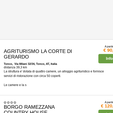
A parti
€ 90
AGRITURISMO LA CORTE DI
GERARDO
Info
Tonco
, Via Milani 32/34, Tonco, AT, Italia
distanza 39,3 km
La struttura e' dotata di quattro camere, un alloggio agrituristico e fornisce
servizi di ristorazione con circa 50 coperti.
Le camere e la s
A parti
€ 120
BORGO RAMEZZANA
COUNTRY HOUSE