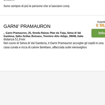
Sono sempre di più le persone che si lasciano conq
A parti
€ 55
GARNI’ PRAMAURON
Info
, Garni Pramauron, 25, Streda Raiser, Plan da Tieja, Selva di Val
Gardena, Salto-Sciliar, Bolzano, Trentino-Alto Adige, 39048, Italia
distanza 51,9 km
Nel cuore di Selva di Val Gardena, il Garni Pramauron accoglie gli ospiti in una
casa curata e ricca di calore familiare, affacciata sulle meraviglios