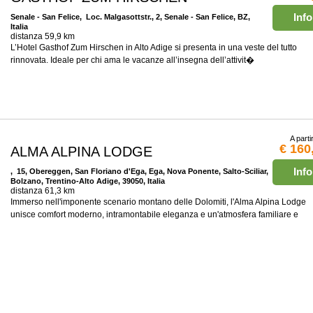
Info
Senale - San Felice
, Loc. Malgasottstr., 2, Senale - San Felice, BZ,
Italia
distanza 59,9 km
L’Hotel Gasthof Zum Hirschen in Alto Adige si presenta in una veste del tutto
rinnovata. Ideale per chi ama le vacanze all’insegna dell’attivit�
A parti
€ 160
ALMA ALPINA LODGE
Info
, 15, Obereggen, San Floriano d'Ega, Ega, Nova Ponente, Salto-Sciliar,
Bolzano, Trentino-Alto Adige, 39050, Italia
distanza 61,3 km
Immerso nell'imponente scenario montano delle Dolomiti, l'Alma Alpina Lodge
unisce comfort moderno, intramontabile eleganza e un'atmosfera familiare e