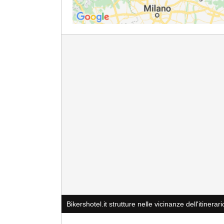
Bikershotel.it strutture nelle vicinanze dell'itinerari