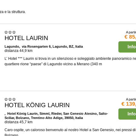
a e la struttura.
A parti
€ 85
HOTEL LAURIN
Info
Lagundo
, via Rosengarten 6, Lagundo, BZ, Italia
distanza 44,9 km
L’ Hotel *** Laurin si trova in un silenzioso e soleggiato ambiente panoramico n
quartiere rione “paese” di Lagundo vicino a Merano (340 m
A parti
€ 139
HOTEL KÖNIG LAURIN
Info
, Hotel König Laurin, Simml, Rieder, San Genesio Atesino, Salto-
Sciliar, Bolzano, Trentino-Alto Adige, 39050, Italia
distanza 45,7 km
Caro ospite, un caloroso benvenuto al nostro Hotel a San Genesio, nei pressi di
Bolzano.