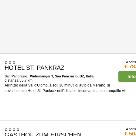
A parti
€ 78
HOTEL ST. PANKRAZ
Info
San Pancrazio
, Widumanger 3, San Pancrazio, BZ, Italia
distanza 55,7 km
All'inizio della Val d'Ultimo, a soli 30 minuti di auto da Merano, si
trova il nostro Hotel St. Pankraz nell'idilliaco, incontaminato e tranquillo vil
A parti
€ 50
GASTHOF ZUM HIRSCHEN