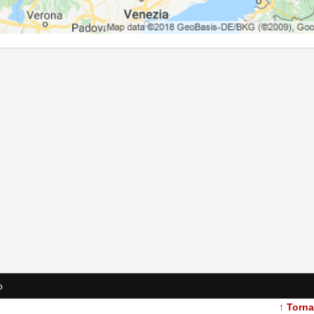
o
↑ Torn