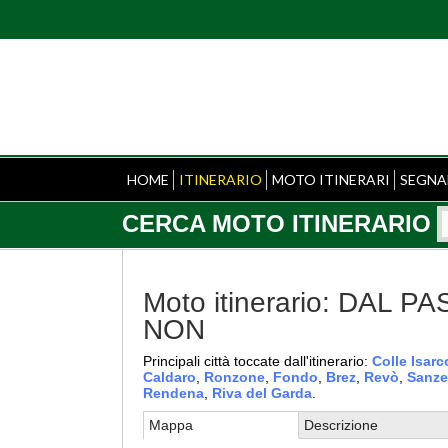
HOME
ITINERARIO
MOTO ITINERARI
SEGNA
CERCA MOTO ITINERARIO
Moto itinerario: DAL
NON
Principali città toccate dall'itinerario:
Colle Isarc
Caldaro
,
Ronzone
,
Fondo
,
Brez
,
Revò
,
Sanz
Rendena
,
Riva del Garda
.
Mappa
Descrizione