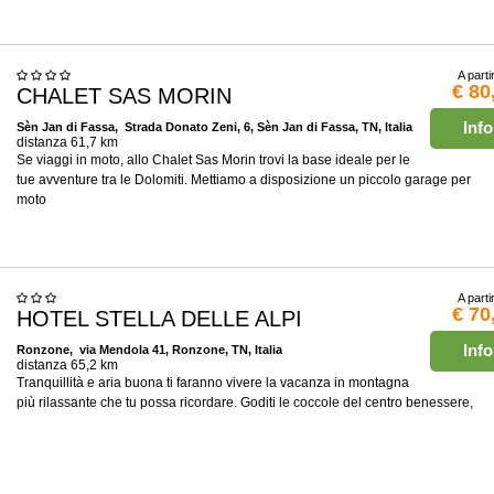
A parti
€ 80
CHALET SAS MORIN
Info
Sèn Jan di Fassa
, Strada Donato Zeni, 6, Sèn Jan di Fassa, TN, Italia
distanza 61,7 km
Se viaggi in moto, allo Chalet Sas Morin trovi la base ideale per le
tue avventure tra le Dolomiti. Mettiamo a disposizione un piccolo garage per
moto
A parti
€ 70
HOTEL STELLA DELLE ALPI
Info
Ronzone
, via Mendola 41, Ronzone, TN, Italia
distanza 65,2 km
Tranquillità e aria buona ti faranno vivere la vacanza in montagna
più rilassante che tu possa ricordare. Goditi le coccole del centro benessere,