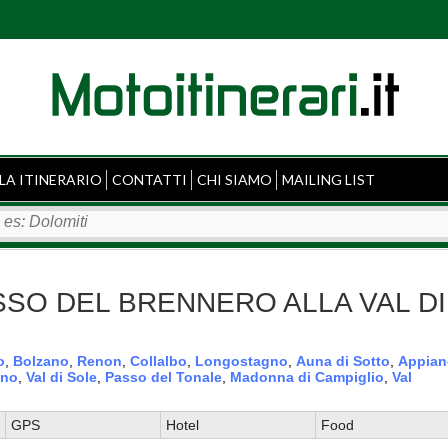
LA ITINERARIO
CONTATTI
CHI SIAMO
MAILING LIST
 PASSO DEL BRENNERO ALLA VAL DI
o
,
Bolzano
,
Renon
,
Collalbo
,
Longostagno
,
Auna di Sotto
,
Appian
eno
,
Val di Sole
,
Passo del Tonale
,
Madonna di Campiglio
,
Val
GPS
Hotel
Food