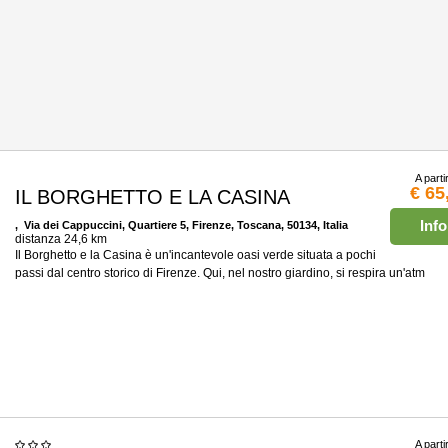
A parti
€ 65
IL BORGHETTO E LA CASINA
Info
, Via dei Cappuccini, Quartiere 5, Firenze, Toscana, 50134, Italia
distanza 24,6 km
Il Borghetto e la Casina è un'incantevole oasi verde situata a pochi
passi dal centro storico di Firenze. Qui, nel nostro giardino, si respira un'atm
A parti