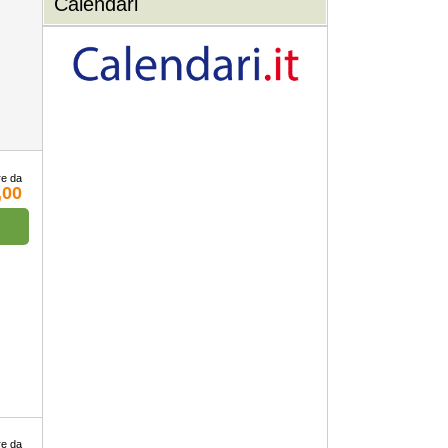
Calendari
re da
,00
re da