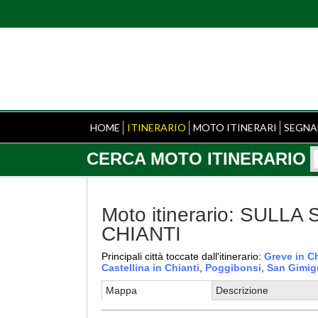
HOME
ITINERARIO
MOTO ITINERARI
SEGNA
CERCA MOTO ITINERARIO
Moto itinerario: SUL
CHIANTI
Principali città toccate dall'itinerario:
Greve in Ch
Castellina in Chianti
,
Poggibonsi
,
San Gimi
Mappa
Descrizione