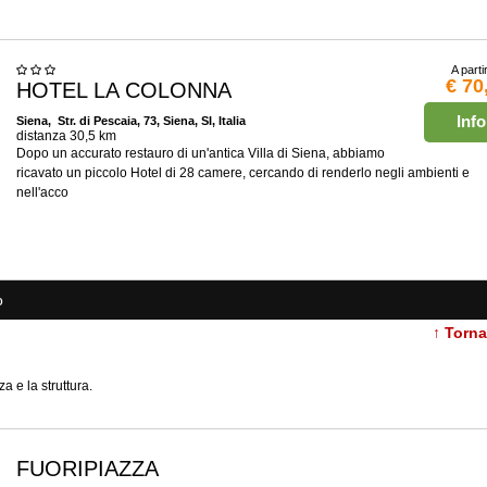
A parti
€ 70
HOTEL LA COLONNA
Info
Siena
, Str. di Pescaia, 73, Siena, SI, Italia
distanza 30,5 km
Dopo un accurato restauro di un'antica Villa di Siena, abbiamo
ricavato un piccolo Hotel di 28 camere, cercando di renderlo negli ambienti e
nell'acco
o
↑ Torn
a e la struttura.
FUORIPIAZZA