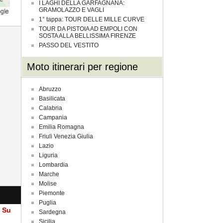
I LAGHI DELLA GARFAGNANA:
GRAMOLAZZO E VAGLI
1° tappa: TOUR DELLE MILLE CURVE
TOUR DA PISTOIA AD EMPOLI CON
SOSTA ALLA BELLISSIMA FIRENZE
PASSO DEL VESTITO
Moto itinerari per regione
Abruzzo
Basilicata
Calabria
Campania
Emilia Romagna
Friuli Venezia Giulia
Lazio
Liguria
Lombardia
Marche
Molise
Piemonte
Puglia
a Su
Sardegna
Sicilia