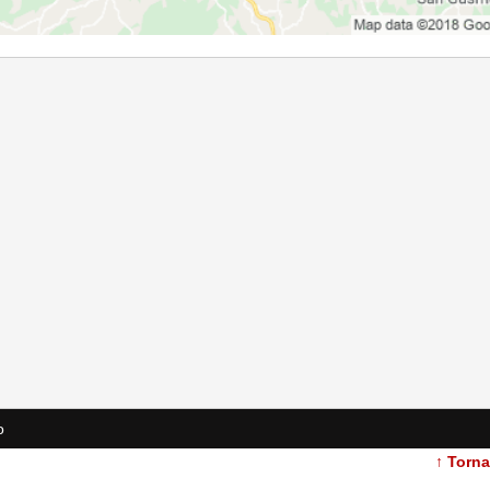
o
↑ Torn