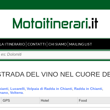
LA ITINERARIO
CONTATTI
CHI SIAMO
MAILING LIST
LA STRADA DEL VINO NEL CUORE D
ianti
,
Lucarelli
,
Volpaia di Radda in Chianti
,
Radda in Chianti
,
gnano
,
Volterra
.
GPS
Hotel
Food