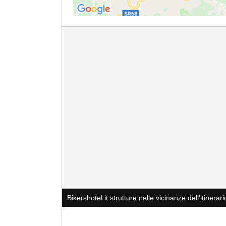
Bikershotel.it strutture nelle vicinanze dell'itinerari