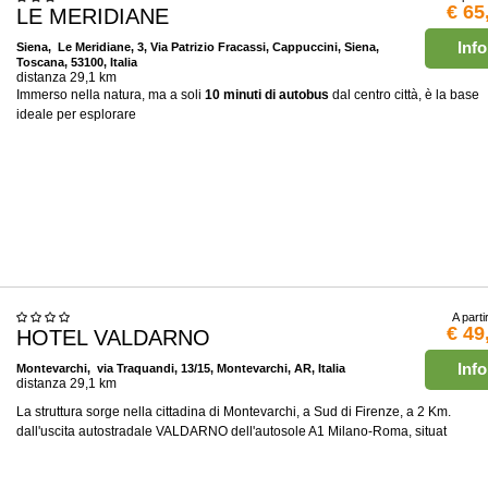
€ 65
LE MERIDIANE
Info
Siena
, Le Meridiane, 3, Via Patrizio Fracassi, Cappuccini, Siena,
Toscana, 53100, Italia
distanza 29,1 km
Immerso nella natura, ma a soli
10 minuti di autobus
dal centro città, è la base
ideale per esplorare
A parti
€ 49
HOTEL VALDARNO
Info
Montevarchi
, via Traquandi, 13/15, Montevarchi, AR, Italia
distanza 29,1 km
La struttura sorge nella cittadina di Montevarchi, a Sud di Firenze, a 2 Km.
dall'uscita autostradale VALDARNO dell'autosole A1 Milano-Roma, situat