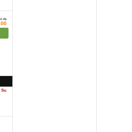
re da
,00
a Su