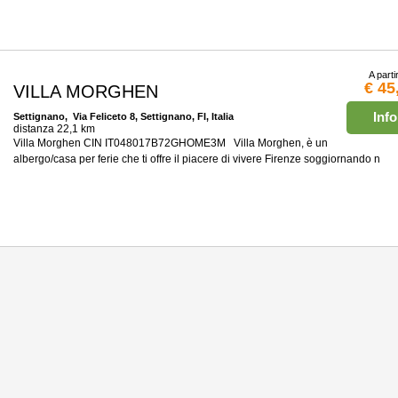
A parti
€ 45
VILLA MORGHEN
Info
Settignano
, Via Feliceto 8, Settignano, FI, Italia
distanza 22,1 km
Villa Morghen CIN IT048017B72GHOME3M Villa Morghen, è un
albergo/casa per ferie che ti offre il piacere di vivere Firenze soggiornando n