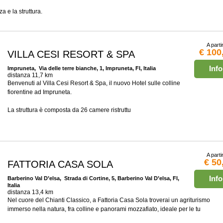
a e la struttura.
A parti
€ 100
VILLA CESI RESORT & SPA
Info
Impruneta
, Via delle terre bianche, 1, Impruneta, FI, Italia
distanza 11,7 km
Benvenuti al Villa Cesi Resort & Spa, il nuovo Hotel sulle colline
fiorentine ad Impruneta.
La struttura è composta da 26 camere ristruttu
A parti
€ 50
FATTORIA CASA SOLA
Info
Barberino Val D’elsa
, Strada di Cortine, 5, Barberino Val D’elsa, FI,
Italia
distanza 13,4 km
Nel cuore del Chianti Classico, a Fattoria Casa Sola troverai un agriturismo
immerso nella natura, fra colline e panorami mozzafiato, ideale per le tu