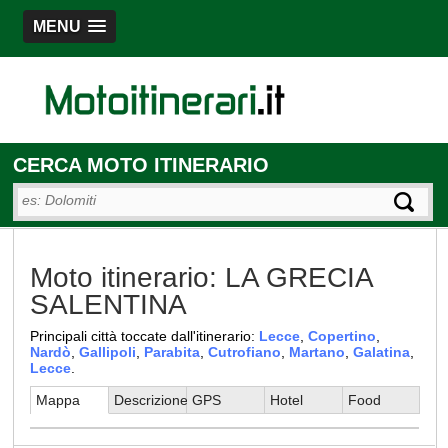
MENU
CERCA MOTO ITINERARIO
Moto itinerario: LA GRECIA
SALENTINA
Principali città toccate dall'itinerario:
Lecce
,
Copertino
,
Nardò
,
Gallipoli
,
Parabita
,
Cutrofiano
,
Martano
,
Galatina
,
Lecce
.
Mappa
Descrizione
GPS
Hotel
Food