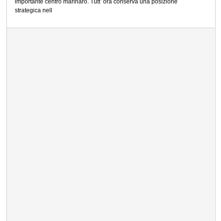
importante centro marinaro. Tutt’ ora conserva una posizione
strategica nell