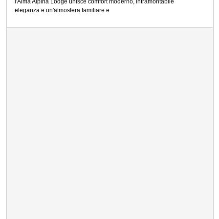
l'Alma Alpina Lodge unisce comfort moderno, intramontabile
eleganza e un'atmosfera familiare e