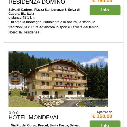
€ 150,00
RESIDENZA DOMINO
Info
Selva di Cadore
, Piazza San Lorenzo 8, Selva di
Cadore, BL, Italia
distanza 42,1 km
Chi ama la montagna, l’ambiente e la natura, la storia, le
tradizioni, la cultura ed ancora lo sport e l’attività del tempo
libero: la Residenza
A partire da
€ 150,00
HOTEL MONDEVAL
Info
, Via Piz del Corvo, Pescul, Santa Fosca, Selva di