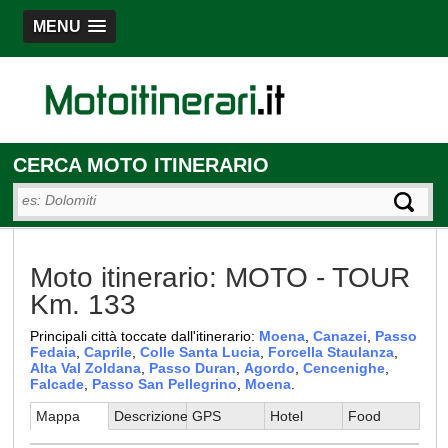
MENU
CERCA MOTO ITINERARIO
Moto itinerario: MOTO - TOUR
Km. 133
Principali città toccate dall'itinerario:
Moena
,
Canazei
,
Passo
Fedaia
,
Caprile
,
Colle Santa Lucia
,
Forcella Staulanza
,
Alta Val Zoldana
,
Passo Duran
,
Agordo
,
Cencenighe
,
Falcade
,
Passo San Pellegrino
,
Moena
.
Mappa
Descrizione
GPS
Hotel
Food