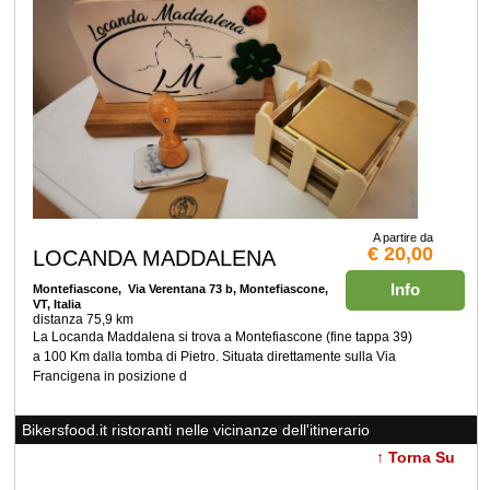
A partire da
€ 20,00
LOCANDA MADDALENA
Info
Montefiascone
, Via Verentana 73 b, Montefiascone,
VT, Italia
distanza 75,9 km
La Locanda Maddalena si trova a Montefiascone (fine tappa 39)
a 100 Km dalla tomba di Pietro. Situata direttamente sulla Via
Francigena in posizione d
Bikersfood.it ristoranti nelle vicinanze dell'itinerario
↑ Torna Su