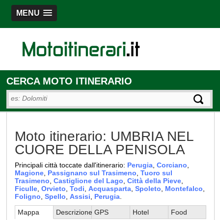
MENU
CERCA MOTO ITINERARIO
Moto itinerario: UMBRIA NEL
CUORE DELLA PENISOLA
Principali città toccate dall'itinerario:
Perugia
,
Corciano
,
Magione
,
Passignano sul Trasimeno
,
Tuoro sul
Trasimeno
,
Castiglione del Lago
,
Città della Pieve
,
Ficulle
,
Orvieto
,
Todi
,
Acquasparta
,
Spoleto
,
Montefalco
,
Foligno
,
Spello
,
Assisi
,
Perugia
.
Mappa
Descrizione
GPS
Hotel
Food