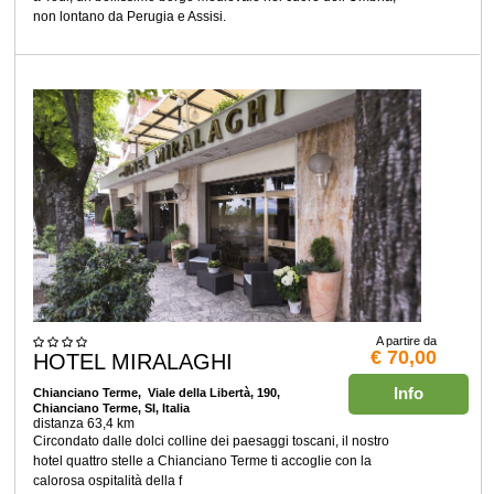
non lontano da Perugia e Assisi.
A partire da
€ 70,00
HOTEL MIRALAGHI
Info
Chianciano Terme
, Viale della Libertà, 190,
Chianciano Terme, SI, Italia
distanza 63,4 km
Circondato dalle dolci colline dei paesaggi toscani, il nostro
hotel quattro stelle a Chianciano Terme ti accoglie con la
calorosa ospitalità della f