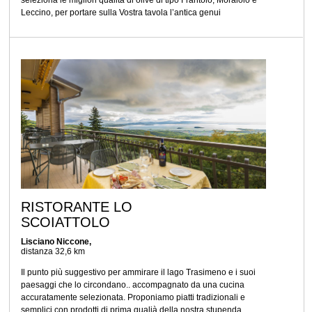
seleziona le migliori qualità di olive di tipo Frantoio, Moraiolo e
Leccino, per portare sulla Vostra tavola l’antica genui
RISTORANTE LO
SCOIATTOLO
Lisciano Niccone,
distanza 32,6 km
Il punto più suggestivo per ammirare il lago Trasimeno e i suoi
paesaggi che lo circondano.. accompagnato da una cucina
accuratamente selezionata. Proponiamo piatti tradizionali e
semplici con prodotti di prima qualià della nostra stupenda