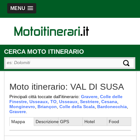
MENU
CERCA MOTO ITINERARIO
Moto itinerario: VAL DI SUSA
Principali città toccate dall'itinerario:
Gravere
,
Colle delle
Finestre, Usseaux, TO
,
Usseaux
,
Sestriere
,
Cesana
,
Monginevro
,
Briançon
,
Colle della Scala
,
Bardonecchia
,
Gravere
.
Mappa
Descrizione
GPS
Hotel
Food