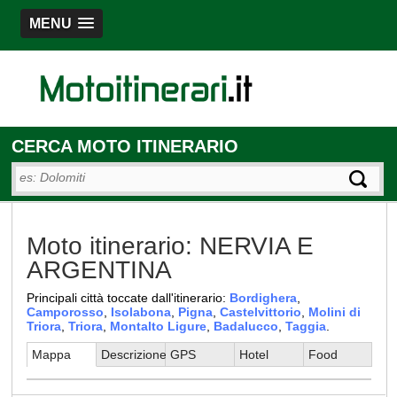
MENU
CERCA MOTO ITINERARIO
Moto itinerario: NERVIA E
ARGENTINA
Principali città toccate dall'itinerario:
Bordighera
,
Camporosso
,
Isolabona
,
Pigna
,
Castelvittorio
,
Molini di
Triora
,
Triora
,
Montalto Ligure
,
Badalucco
,
Taggia
.
Mappa
Descrizione
GPS
Hotel
Food