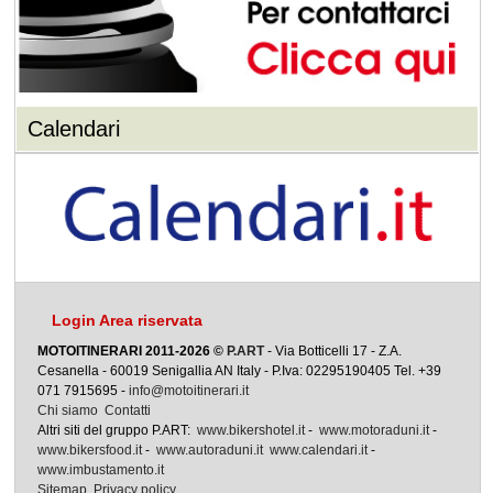
Calendari
Login Area riservata
MOTOITINERARI 2011-2026 ©
P.ART
- Via Botticelli 17 - Z.A.
Cesanella - 60019 Senigallia AN Italy - P.Iva: 02295190405 Tel. +39
071 7915695 -
info@motoitinerari.it
Chi siamo
Contatti
Altri siti del gruppo P.ART:
www.bikershotel.it
-
www.motoraduni.it
-
www.bikersfood.it
-
www.autoraduni.it
www.calendari.it
-
www.imbustamento.it
Sitemap
Privacy policy