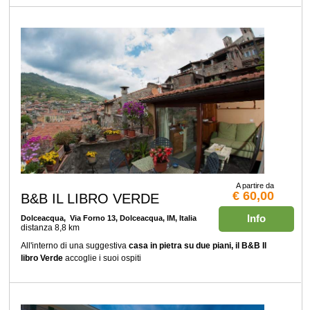
A partire da
€ 60,00
B&B IL LIBRO VERDE
Info
Dolceacqua
, Via Forno 13, Dolceacqua, IM, Italia
distanza 8,8 km
All'interno di una suggestiva
casa in pietra su due piani, il B&B Il
libro Verde
accoglie i suoi ospiti